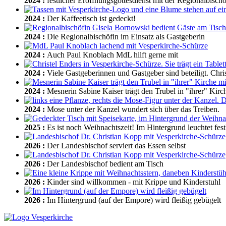
2024
:
festlicher Eröffnungsgottesdienst mit der Regionalbischö
2024
:
Der Kaffeetisch ist gedeckt!
2024
:
Die Regionalbischöfin im Einsatz als Gastgeberin
2024
:
Auch Paul Knoblach MdL hilft gerne mit
2024
:
Viele Gastgeberinnen und Gastgeber sind beteiligt. Chri
2024
:
Mesnerin Sabine Kaiser trägt den Trubel in "ihrer" Kir
2024
:
Mose unter der Kanzel wundert sich über das Treiben.
2025
:
Es ist noch Weihnachtszeit! Im Hintergrund leuchtet fes
2026
:
Der Landesbischof serviert das Essen selbst
2026
:
Der Landesbischof bedient am Tisch
2026
:
Kinder sind willkommen - mit Krippe und Kinderstuhl
2026
:
Im Hintergrund (auf der Empore) wird fleißig gebügelt