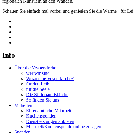
regionalen Künstlern an den Wänden.
Schauen Sie einfach mal vorbei und genießen Sie die Wärme - für Le
Info
Über die Vesperkirche
wer wir sind
Wozu eine Vesperkirche?
für den Leib
für die Seele
Die St. Johanniskirche
So finden Sie uns
Mithelfen
Ehrenamtliche Mitarbeit
Kuchenspenden
Dienstleistungen anbieten
Mitarbeit/Kuchenspende online zusagen
Spenden