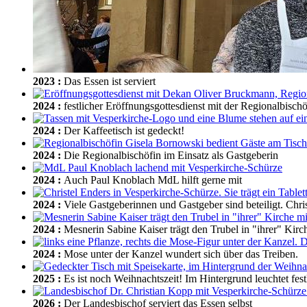
2023
:
Das Essen ist serviert
2024
:
festlicher Eröffnungsgottesdienst mit der Regionalbischö
2024
:
Der Kaffeetisch ist gedeckt!
2024
:
Die Regionalbischöfin im Einsatz als Gastgeberin
2024
:
Auch Paul Knoblach MdL hilft gerne mit
2024
:
Viele Gastgeberinnen und Gastgeber sind beteiligt. Chri
2024
:
Mesnerin Sabine Kaiser trägt den Trubel in "ihrer" Kir
2024
:
Mose unter der Kanzel wundert sich über das Treiben.
2025
:
Es ist noch Weihnachtszeit! Im Hintergrund leuchtet fes
2026
:
Der Landesbischof serviert das Essen selbst