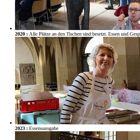
2020
:
Alle Plätze an den Tischen sind besetzt. Essen und Gesp
2023
:
Essensausgabe